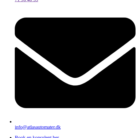
info@atlasautomater.dk
Book en konsulent her